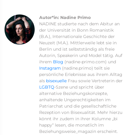
Autor*in: Nadine Primo
NADINE studierte nach dem Abitur an
der Universität in Bonn Romanistik
(B.A.), Internationale Geschichte der
Neuzeit (M.A.). Mittlerweile lebt sie in
Berlin und ist selbstständig als freie
Autorin, Speakerin und Model tätig. Auf
ihrem
Blog
(nadine-primo.com) und
Instagram
(nadine.primo) teilt sie
persönliche Erlebnisse aus ihrem Alltag
als
bisexuelle
Frau sowie Vertreterin der
LGBTQ
-Szene und spricht über
alternative Beziehungskonzepte,
anhaltende Ungerechtigkeiten im
Patriarchat und die gesellschaftliche
Rezeption von Bisexualität. Mehr hierzu
könnt ihr zudem in ihrer Kolumne „bi
happy“ lesen, die monatlich im
Beziehungsweise_magazin erscheint.