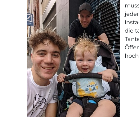
muss
jeder
Inst
die t
Tante
Öffen
hoch 