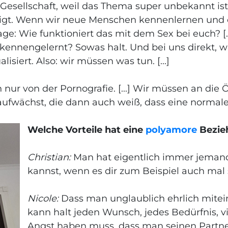
 Gesellschaft, weil das Thema super unbekannt i
eigt. Wenn wir neue Menschen kennenlernen und e
ge: Wie funktioniert das mit dem Sex bei euch? [...
kennengelernt? Sowas halt. Und bei uns direkt, wie
lisiert. Also: wir müssen was tun. [...]
r von der Pornografie. [...] Wir müssen an die Ö
 aufwächst, die dann auch weiß, dass eine normale 
Welche Vorteile hat eine
polyamore
Bezie
Christian:
Man hat eigentlich immer jemand
kannst, wenn es dir zum Beispiel auch mal 
Nicole:
Dass man unglaublich ehrlich mite
kann halt jeden Wunsch, jedes Bedürfnis, vi
Angst haben muss, dass man seinen Partner 