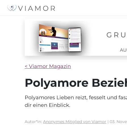
< Viamor Magazin
Polyamore Bezieh
Polyamores Lieben reizt, fesselt und fas
dir einen Einblick.
Autor*in:
Anonymes Mitglied von Viamor
| 03. Nov