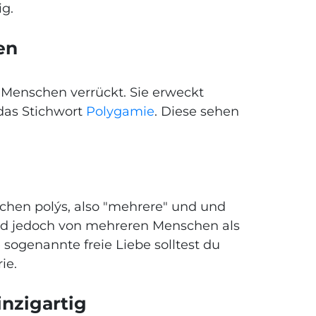
ig.
gen
 Menschen verrückt. Sie erweckt
das Stichwort
Polygamie
. Diese sehen
schen polýs, also "mehrere" und und
wird jedoch von mehreren Menschen als
sogenannte freie Liebe solltest du
rie.
inzigartig