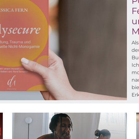
P
F
u
M
Als
de
Bu
Ich
mo
na
bi
Erk