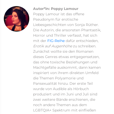
Autor*in: Poppy Lamour
Poppy Lamour ist das offene
Pseudonym für erotische
Liebesgeschichten von Sonja Rüther.
Die Autorin, die ansonsten Phantastik,
Horror und Thriller verfasst, hat sich
mit der
FIG-Reihe
dafür entschieden,
Erotik auf Augenhöhe
zu schreiben.
Zunächst wollte sie den Romanen
dieses Genres etwas entgegensetzen,
das ohne toxische Beziehungen und
Machtgefälle auskommt, dann kamen
inspiriert von ihrem direkten Umfeld
die Themen Polyamorie und
Pansexualität hinzu. Der erste Teil
wurde von Audible als Hörbuch
produziert und im Juni und Juli sind
zwei weitere Bände erschienen, die
noch andere Themen aus dem
LGBTQIA+ Spektrum mit einfließen