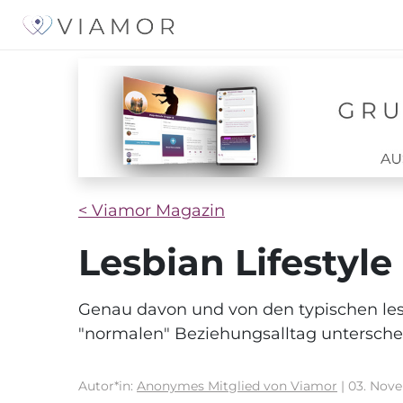
< Viamor Magazin
Lesbian Lifestyle
Genau davon und von den typischen les
"normalen" Beziehungsalltag unterschei
Autor*in:
Anonymes Mitglied von Viamor
| 03. Nov